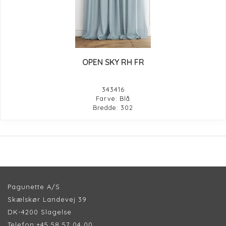
OPEN SKY RH FR
343416
Farve: Blå
Bredde: 302
Pagunette A/S
Skælskør Landevej 39
DK-4200 Slagelse
Telefon:
+45 58 57 04 00