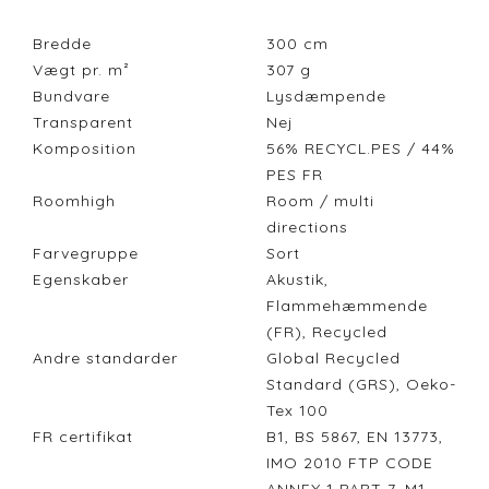
Bredde
300
cm
Vægt pr. m²
307
g
Bundvare
Lysdæmpende
Transparent
Nej
Komposition
56% RECYCL.PES / 44%
PES FR
Roomhigh
Room / multi
directions
Farvegruppe
Sort
Egenskaber
Akustik,
Flammehæmmende
(FR), Recycled
Andre standarder
Global Recycled
Standard (GRS), Oeko-
Tex 100
FR certifikat
B1, BS 5867, EN 13773,
IMO 2010 FTP CODE