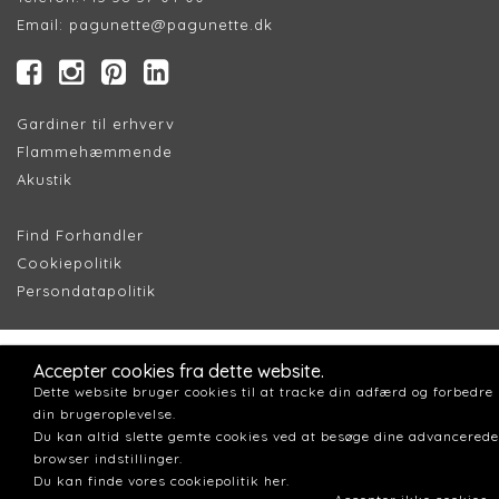
Email:
pagunette@pagunette.dk
Gardiner til erhverv
Flammehæmmende
Akustik
Find Forhandler
Cookiepolitik
Persondatapolitik
Accepter cookies fra dette website.
Dette website bruger cookies til at tracke din adfærd og forbedre
din brugeroplevelse.
Du kan altid slette gemte cookies ved at besøge dine advancerede
browser indstillinger.
Du kan finde vores cookiepolitik her.