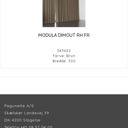
MODULA DIMOUT RH FR
343632
Farve: Brun
Bredde: 300
Pagunette A/S
Skælskør Landevej 39
DK-4200 Slagelse
Telefon:
+45 58 57 04 00