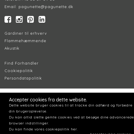
Email:
pagunette@pagunette.dk
Gardiner til erhverv
Flammehæmmende
Akustik
Find Forhandler
Cookiepolitik
Persondatapolitik
Accepter cookies fra dette website.
Dette website bruger cookies til at tracke din adfærd og forbedre
din brugeroplevelse.
Du kan altid slette gemte cookies ved at besøge dine advancerede
browser indstillinger.
Du kan finde vores cookiepolitik her.