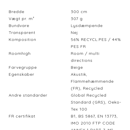
Bredde
300
cm
Vægt pr. m²
307
g
Bundvare
Lysdæmpende
Transparent
Nej
Komposition
56% RECYCL.PES / 44%
PES FR
Roomhigh
Room / multi
directions
Farvegruppe
Beige
Egenskaber
Akustik,
Flammehæmmende
(FR), Recycled
Andre standarder
Global Recycled
Standard (GRS), Oeko-
Tex 100
FR certifikat
B1, BS 5867, EN 13773,
IMO 2010 FTP CODE