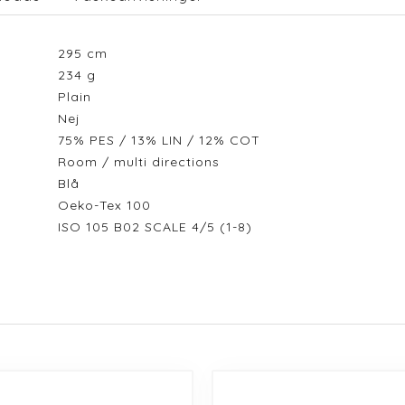
295
cm
234
g
Plain
Nej
75% PES / 13% LIN / 12% COT
Room / multi directions
Blå
Oeko-Tex 100
ISO 105 B02 SCALE 4/5 (1-8)