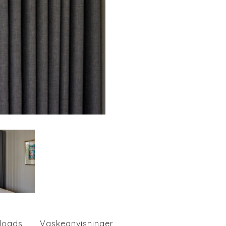
loads
Vaskeanvisninger