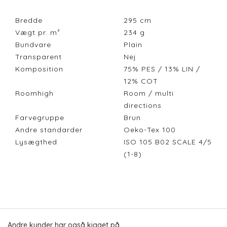
Bredde
295
cm
Vægt pr. m²
234
g
Bundvare
Plain
Transparent
Nej
Komposition
75% PES / 13% LIN /
12% COT
Roomhigh
Room / multi
directions
Farvegruppe
Brun
Andre standarder
Oeko-Tex 100
Lysægthed
ISO 105 B02 SCALE 4/5
(1-8)
Andre kunder har også kigget på