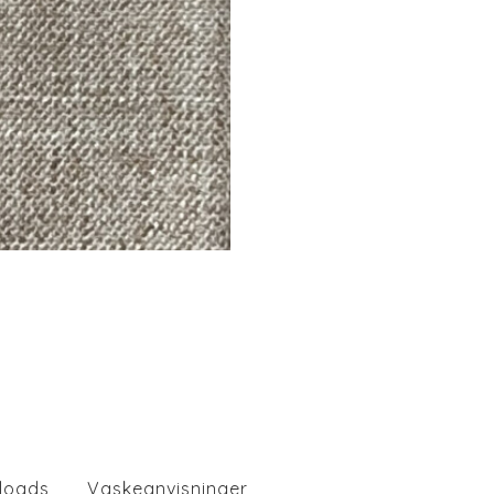
loads
Vaskeanvisninger