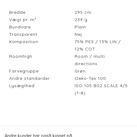
Bredde
295
cm
Vægt pr. m²
234
g
Bundvare
Plain
Transparent
Nej
Komposition
75% PES / 13% LIN /
12% COT
Roomhigh
Room / multi
directions
Farvegruppe
Grøn
Andre standarder
Oeko-Tex 100
Lysægthed
ISO 105 B02 SCALE 4/5
(1-8)
Andre kunder har også kigget på