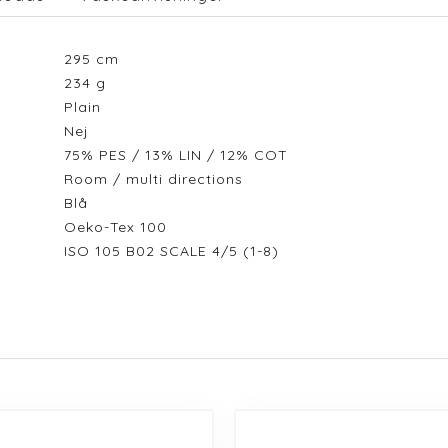
295
cm
234
g
Plain
Nej
75% PES / 13% LIN / 12% COT
Room / multi directions
Blå
Oeko-Tex 100
ISO 105 B02 SCALE 4/5 (1-8)