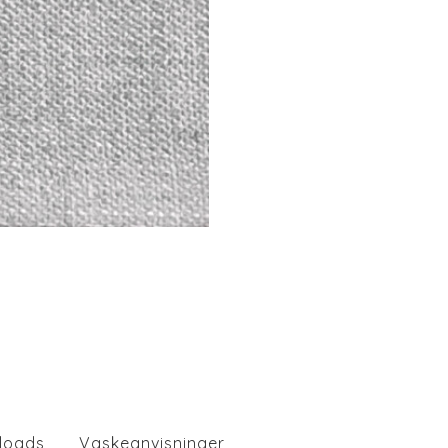
loads
Vaskeanvisninger