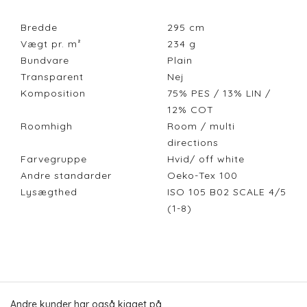
Bredde
295
cm
Vægt pr. m²
234
g
Bundvare
Plain
Transparent
Nej
Komposition
75% PES / 13% LIN /
12% COT
Roomhigh
Room / multi
directions
Farvegruppe
Hvid/ off white
Andre standarder
Oeko-Tex 100
Lysægthed
ISO 105 B02 SCALE 4/5
(1-8)
Andre kunder har også kigget på