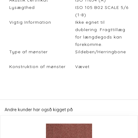
Akustik certifikat
ISO 11654 (A)
Lysægthed
ISO 105 B02 SCALE 5/6
(1-8)
Vigtig Information
Ikke egnet til
dublering. Fragttillæg
for længdegods kan
forekomme.
Type af mønster
Sildeben/Herringbone
Konstruktion af mønster
Vævet
Andre kunder har også kigget på