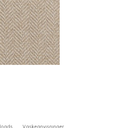
loads
Vaskeanvisninger