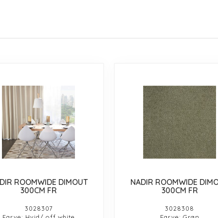
DIR ROOMWIDE DIMOUT
NADIR ROOMWIDE DIM
300CM FR
300CM FR
3028307
3028308
Farve: Hvid/ off white
Farve: Grøn