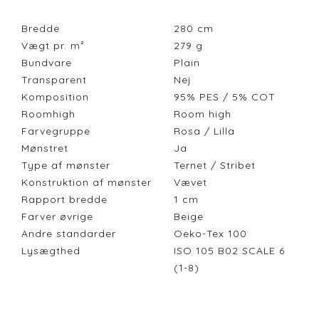
Bredde
280
cm
Vægt pr. m²
279
g
Bundvare
Plain
Transparent
Nej
Komposition
95% PES / 5% COT
Roomhigh
Room high
Farvegruppe
Rosa / Lilla
Mønstret
Ja
Type af mønster
Ternet / Stribet
Konstruktion af mønster
Vævet
Rapport bredde
1
cm
Farver øvrige
Beige
Andre standarder
Oeko-Tex 100
Lysægthed
ISO 105 B02 SCALE 6
(1-8)