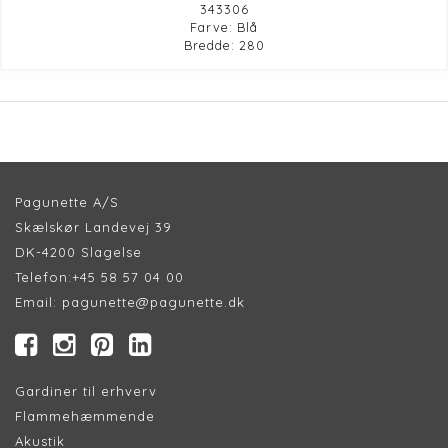
343306
Farve: Blå
Bredde: 280
Pagunette A/S
Skælskør Landevej 39
DK-4200 Slagelse
Telefon:
+45 58 57 04 00
Email:
pagunette@pagunette.dk
Gardiner til erhverv
Flammehæmmende
Akustik