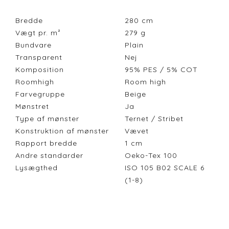
Bredde
280
cm
Vægt pr. m²
279
g
Bundvare
Plain
Transparent
Nej
Komposition
95% PES / 5% COT
Roomhigh
Room high
Farvegruppe
Beige
Mønstret
Ja
Type af mønster
Ternet / Stribet
Konstruktion af mønster
Vævet
Rapport bredde
1
cm
Andre standarder
Oeko-Tex 100
Lysægthed
ISO 105 B02 SCALE 6
(1-8)