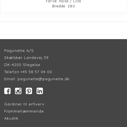
Farve: Rosa / Lilla
Bredde: 280
Pagunette A/S
Skælskør Landevej 39
DK-4200 Slagelse
Telefon:
+45 58 57 04 00
Email:
pagunette@pagunette.dk
Gardiner til erhverv
Flammehæmmende
Akustik