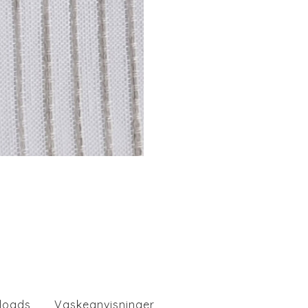
loads
Vaskeanvisninger