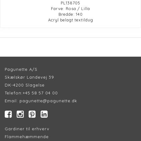
PL138705
Farve: Rosa / Lilla
Bredde: 140
Acryl belagt textildug
Pagunette A/S
Skælskør Landevej 39
DK-4200 Slagelse
Telefon:
+45 58 57 04 00
Email:
pagunette@pagunette.dk
Gardiner til erhverv
Flammehæmmende