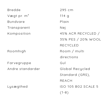
Bredde
295
cm
Vægt pr. m²
114
g
Bundvare
Plain
Transparent
Nej
Komposition
45% ACR RECYCLED /
35% PES / 20% WOOL
RECYCLED
Roomhigh
Room / multi
directions
Farvegruppe
Gul
Andre standarder
Global Recycled
Standard (GRS),
REACH
Lysægthed
ISO 105 B02 SCALE 5
(1-8)