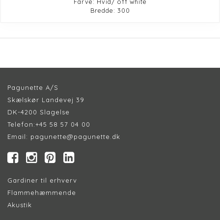
Farve: Hvid/ off white
Bredde: 300
Pagunette A/S
Skælskør Landevej 39
DK-4200 Slagelse
Telefon:
+45 58 57 04 00
Email:
pagunette@pagunette.dk
Gardiner til erhverv
Flammehæmmende
Akustik