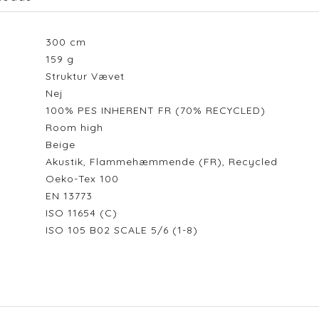
300
cm
159
g
Struktur Vævet
Nej
100% PES INHERENT FR (70% RECYCLED)
Room high
Beige
Akustik, Flammehæmmende (FR), Recycled
Oeko-Tex 100
EN 13773
ISO 11654 (C)
ISO 105 B02 SCALE 5/6 (1-8)