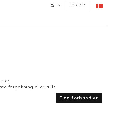
LOG IND
Meter
te forpakning eller rulle
Find forhandler