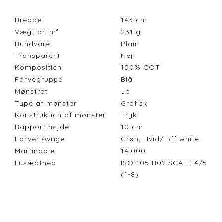
Bredde
143
cm
Vægt pr. m²
231
g
Bundvare
Plain
Transparent
Nej
Komposition
100% COT
Farvegruppe
Blå
Mønstret
Ja
Type af mønster
Grafisk
Konstruktion af mønster
Tryk
Rapport højde
10
cm
Farver øvrige
Grøn, Hvid/ off white
Martindale
14.000
Lysægthed
ISO 105 B02 SCALE 4/5
(1-8)