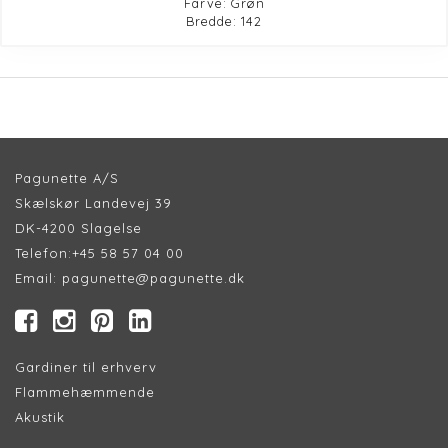
Farve: Grøn
Bredde: 142
Pagunette A/S
Skælskør Landevej 39
DK-4200 Slagelse
Telefon:
+45 58 57 04 00
Email:
pagunette@pagunette.dk
Gardiner til erhverv
Flammehæmmende
Akustik