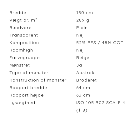
Bredde
130
cm
Vægt pr. m²
289
g
Bundvare
Plain
Transparent
Nej
Komposition
52% PES / 48% COT
Roomhigh
Nej
Farvegruppe
Beige
Mønstret
Ja
Type af mønster
Abstrakt
Konstruktion af mønster
Broderet
Rapport bredde
64
cm
Rapport højde
63
cm
Lysægthed
ISO 105 B02 SCALE 4
(1-8)