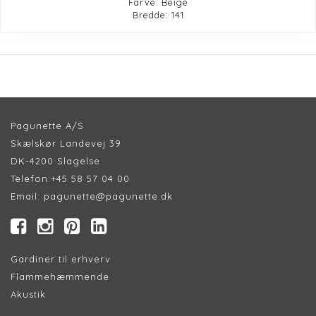
Farve: Beige
Bredde: 141
Pagunette A/S
Skælskør Landevej 39
DK-4200 Slagelse
Telefon:
+45 58 57 04 00
Email:
pagunette@pagunette.dk
Gardiner til erhverv
Flammehæmmende
Akustik