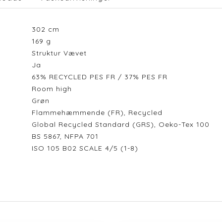
302
cm
169
g
Struktur Vævet
Ja
63% RECYCLED PES FR / 37% PES FR
Room high
Grøn
Flammehæmmende (FR), Recycled
Global Recycled Standard (GRS), Oeko-Tex 100
BS 5867, NFPA 701
ISO 105 B02 SCALE 4/5 (1-8)