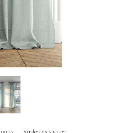
loads
Vaskeanvisninger