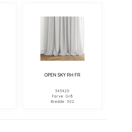
OPEN SKY RH FR
343420
Farve: Grå
Bredde: 302