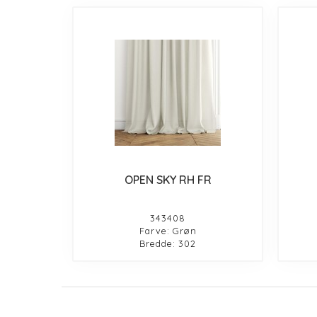
OPEN SKY RH FR
343408
Farve: Grøn
Bredde: 302