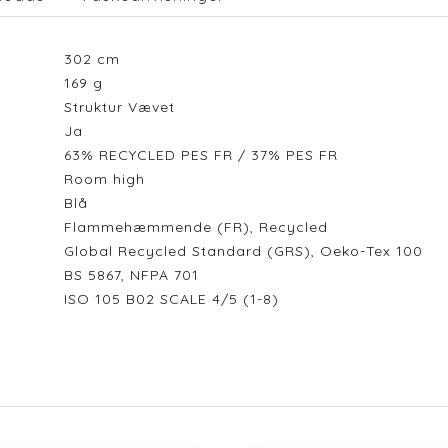
302
cm
169
g
Struktur Vævet
Ja
63% RECYCLED PES FR / 37% PES FR
Room high
Blå
Flammehæmmende (FR), Recycled
Global Recycled Standard (GRS), Oeko-Tex 100
BS 5867, NFPA 701
ISO 105 B02 SCALE 4/5 (1-8)