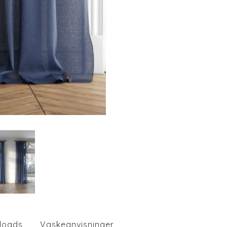
loads
Vaskeanvisninger