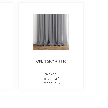
OPEN SKY RH FR
343450
Farve: Grå
Bredde: 302