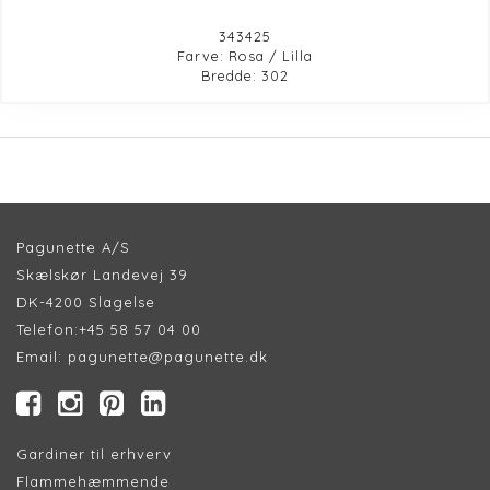
343425
Farve: Rosa / Lilla
Bredde: 302
Pagunette A/S
Skælskør Landevej 39
DK-4200 Slagelse
Telefon:
+45 58 57 04 00
Email:
pagunette@pagunette.dk
Gardiner til erhverv
Flammehæmmende