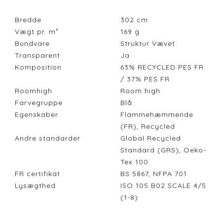
Bredde
302
cm
Vægt pr. m²
169
g
Bundvare
Struktur Vævet
Transparent
Ja
Komposition
63% RECYCLED PES FR
/ 37% PES FR
Roomhigh
Room high
Farvegruppe
Blå
Egenskaber
Flammehæmmende
(FR), Recycled
Andre standarder
Global Recycled
Standard (GRS), Oeko-
Tex 100
FR certifikat
BS 5867, NFPA 701
Lysægthed
ISO 105 B02 SCALE 4/5
(1-8)