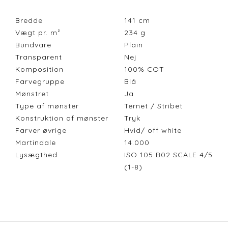
Bredde
141
cm
Vægt pr. m²
234
g
Bundvare
Plain
Transparent
Nej
Komposition
100% COT
Farvegruppe
Blå
Mønstret
Ja
Type af mønster
Ternet / Stribet
Konstruktion af mønster
Tryk
Farver øvrige
Hvid/ off white
Martindale
14.000
Lysægthed
ISO 105 B02 SCALE 4/5
(1-8)