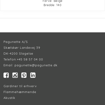
Farve: Beige
Bredde: 140
Pagunette A/S
Skælskør Landevej 39
DK-4200 Slagelse
Telefon:
+45 58 57 04 00
Email:
pagunette@pagunette.dk
Gardiner til erhverv
Flammehæmmende
Akustik