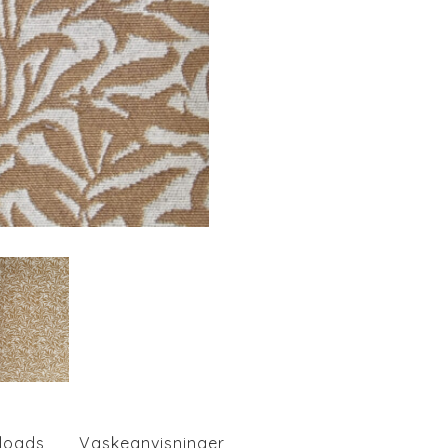
loads
Vaskeanvisninger