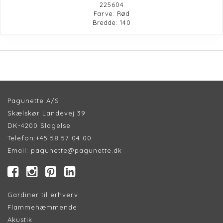
225604
Farve: Rød
Bredde: 140
Pagunette A/S
Skælskør Landevej 39
DK-4200 Slagelse
Telefon:
+45 58 57 04 00
Email:
pagunette@pagunette.dk
Gardiner til erhverv
Flammehæmmende
Akustik