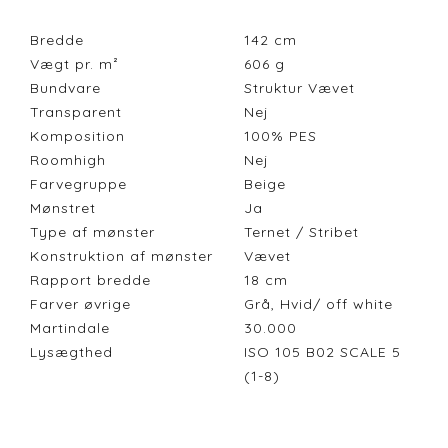
Bredde
142
cm
Vægt pr. m²
606
g
Bundvare
Struktur Vævet
Transparent
Nej
Komposition
100% PES
Roomhigh
Nej
Farvegruppe
Beige
Mønstret
Ja
Type af mønster
Ternet / Stribet
Konstruktion af mønster
Vævet
Rapport bredde
18
cm
Farver øvrige
Grå, Hvid/ off white
Martindale
30.000
Lysægthed
ISO 105 B02 SCALE 5
(1-8)