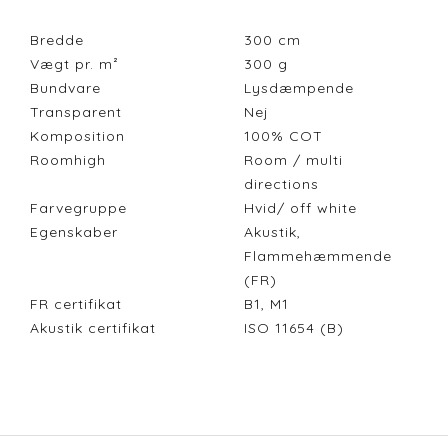
Bredde
300
cm
Vægt pr. m²
300
g
Bundvare
Lysdæmpende
Transparent
Nej
Komposition
100% COT
Roomhigh
Room / multi
directions
Farvegruppe
Hvid/ off white
Egenskaber
Akustik,
Flammehæmmende
(FR)
FR certifikat
B1, M1
Akustik certifikat
ISO 11654 (B)