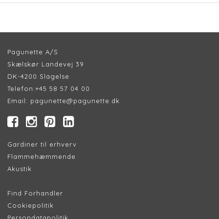
Pagunette A/S
Skælskør Landevej 39
DK-4200 Slagelse
Telefon:
+45 58 57 04 00
Email:
pagunette@pagunette.dk
Gardiner til erhverv
Flammehæmmende
Akustik
Find Forhandler
Cookiepolitik
Persondatapolitik