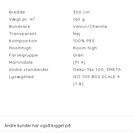
Bredde
300
cm
Vægt pr. m²
160
g
Bundvare
Velour/Chenille
Transparent
Nej
Komposition
100% PES
Roomhigh
Room high
Farvegruppe
Grøn
Martindale
(PI 4)
Andre standarder
Oeko-Tex 100, SMETA
Lysægthed
ISO 105 B02 SCALE 4
(1-8)
Andre kunder har også kigget på