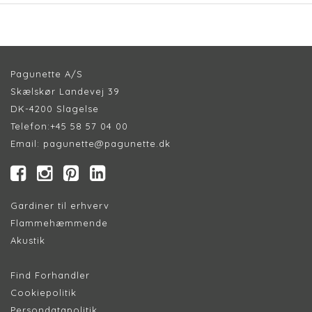
Pagunette A/S
Skælskør Landevej 39
DK-4200 Slagelse
Telefon:
+45 58 57 04 00
Email:
pagunette@pagunette.dk
Gardiner til erhverv
Flammehæmmende
Akustik
Find Forhandler
Cookiepolitik
Persondatapolitik