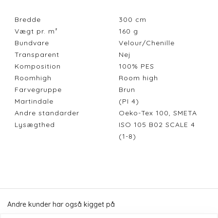
Bredde
300
cm
Vægt pr. m²
160
g
Bundvare
Velour/Chenille
Transparent
Nej
Komposition
100% PES
Roomhigh
Room high
Farvegruppe
Brun
Martindale
(PI 4)
Andre standarder
Oeko-Tex 100, SMETA
Lysægthed
ISO 105 B02 SCALE 4
(1-8)
Andre kunder har også kigget på