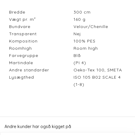
Bredde
300
cm
Vægt pr. m²
160
g
Bundvare
Velour/Chenille
Transparent
Nej
Komposition
100% PES
Roomhigh
Room high
Farvegruppe
Blå
Martindale
(PI 4)
Andre standarder
Oeko-Tex 100, SMETA
Lysægthed
ISO 105 B02 SCALE 4
(1-8)
Andre kunder har også kigget på