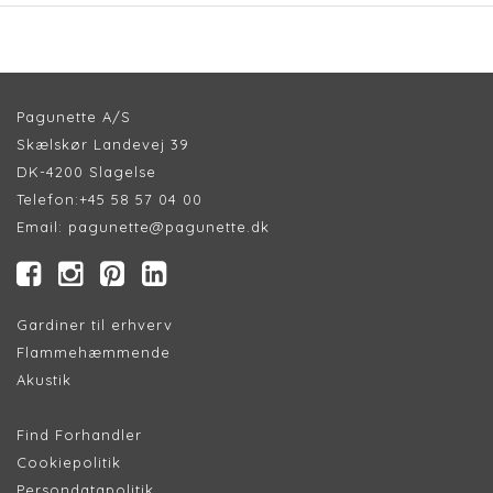
Pagunette A/S
Skælskør Landevej 39
DK-4200 Slagelse
Telefon:
+45 58 57 04 00
Email:
pagunette@pagunette.dk
Gardiner til erhverv
Flammehæmmende
Akustik
Find Forhandler
Cookiepolitik
Persondatapolitik