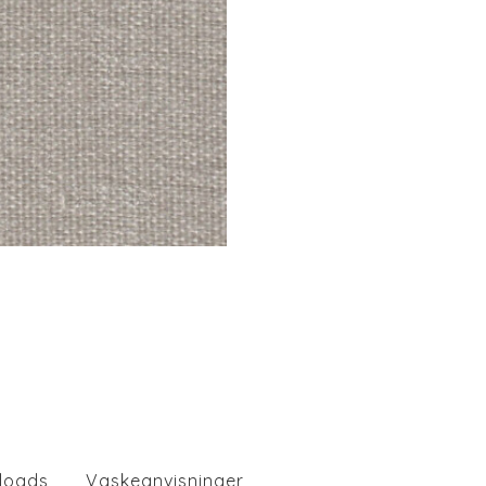
loads
Vaskeanvisninger