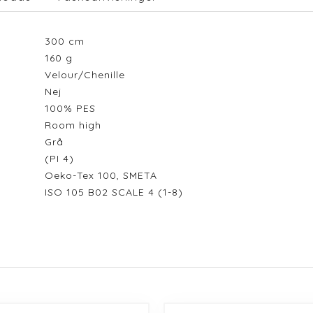
300
cm
160
g
Velour/Chenille
Nej
100% PES
Room high
Grå
(PI 4)
Oeko-Tex 100, SMETA
ISO 105 B02 SCALE 4 (1-8)