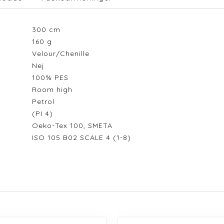
300
cm
160
g
Velour/Chenille
Nej
100% PES
Room high
Petrol
(PI 4)
Oeko-Tex 100, SMETA
ISO 105 B02 SCALE 4 (1-8)