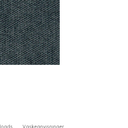
loads
Vaskeanvisninger