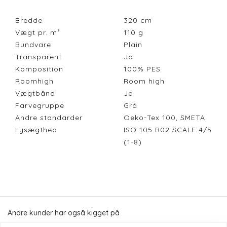
Bredde
320
cm
Vægt pr. m²
110
g
Bundvare
Plain
Transparent
Ja
Komposition
100% PES
Roomhigh
Room high
Vægtbånd
Ja
Farvegruppe
Grå
Andre standarder
Oeko-Tex 100, SMETA
Lysægthed
ISO 105 B02 SCALE 4/5
(1-8)
Andre kunder har også kigget på