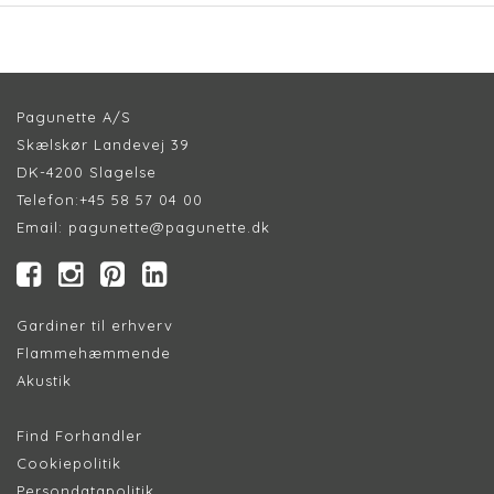
Pagunette A/S
Skælskør Landevej 39
DK-4200 Slagelse
Telefon:
+45 58 57 04 00
Email:
pagunette@pagunette.dk
Gardiner til erhverv
Flammehæmmende
Akustik
Find Forhandler
Cookiepolitik
Persondatapolitik