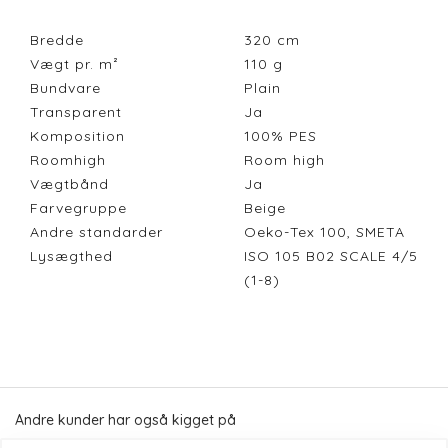
Bredde
320
cm
Vægt pr. m²
110
g
Bundvare
Plain
Transparent
Ja
Komposition
100% PES
Roomhigh
Room high
Vægtbånd
Ja
Farvegruppe
Beige
Andre standarder
Oeko-Tex 100, SMETA
Lysægthed
ISO 105 B02 SCALE 4/5
(1-8)
Andre kunder har også kigget på