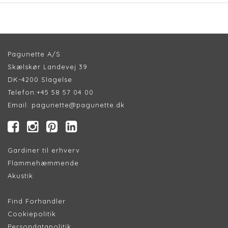
Pagunette A/S
Skælskør Landevej 39
DK-4200 Slagelse
Telefon:
+45 58 57 04 00
Email:
pagunette@pagunette.dk
Gardiner til erhverv
Flammehæmmende
Akustik
Find Forhandler
Cookiepolitik
Persondatapolitik