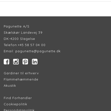
Pagunette A/S
Skælskør Landevej 39
DK-4200 Slagelse
Telefon:
+45 58 57 04 00
Email:
pagunette@pagunette.dk
Gardiner til erhverv
Flammehæmmende
Akustik
Find Forhandler
Cookiepolitik
Persondatapolitik