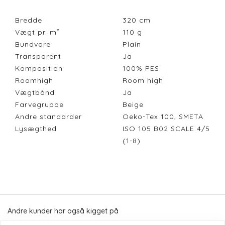
Bredde
320
cm
Vægt pr. m²
110
g
Bundvare
Plain
Transparent
Ja
Komposition
100% PES
Roomhigh
Room high
Vægtbånd
Ja
Farvegruppe
Beige
Andre standarder
Oeko-Tex 100, SMETA
Lysægthed
ISO 105 B02 SCALE 4/5
(1-8)
Andre kunder har også kigget på