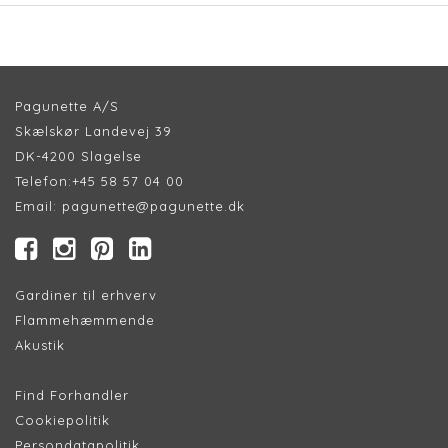
Pagunette A/S
Skælskør Landevej 39
DK-4200 Slagelse
Telefon:
+45 58 57 04 00
Email:
pagunette@pagunette.dk
Gardiner til erhverv
Flammehæmmende
Akustik
Find Forhandler
Cookiepolitik
Persondatapolitik