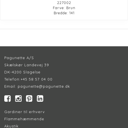
227002
Farve: Brun
Bredde: 141
Pagunette A/S
Skælskør Landevej 39
DK-4200 Slagelse
Telefon:
+45 58 57 04 00
Email:
pagunette@pagunette.dk
Gardiner til erhverv
Flammehæmmende
Akustik