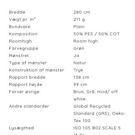
Bredde
280
cm
Vægt pr. m²
211
g
Bundvare
Plain
Komposition
50% PES / 50% COT
Roomhigh
Room high
Farvegruppe
Grøn
Mønstret
Ja
Type af mønster
Natur
Konstruktion af mønster
Tryk
Rapport bredde
138
cm
Rapport højde
99
cm
Farver øvrige
Brun, Grå, Hvid/ off
white
Andre standarder
Global Recycled
Standard (GRS), Oeko-
Tex 100
Lysægthed
ISO 105 B02 SCALE 5