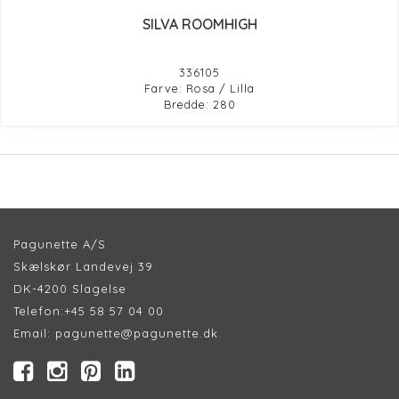
SILVA ROOMHIGH
336105
Farve: Rosa / Lilla
Bredde: 280
Pagunette A/S
Skælskør Landevej 39
DK-4200 Slagelse
Telefon:
+45 58 57 04 00
Email:
pagunette@pagunette.dk