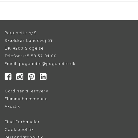
Pagunette A/S
Skælskør Landevej 39
DK-4200 Slagelse
Telefon:
+45 58 57 04 00
Email:
pagunette@pagunette.dk
Gardiner til erhverv
Flammehæmmende
Akustik
Find Forhandler
Cookiepolitik
Persondatapolitik