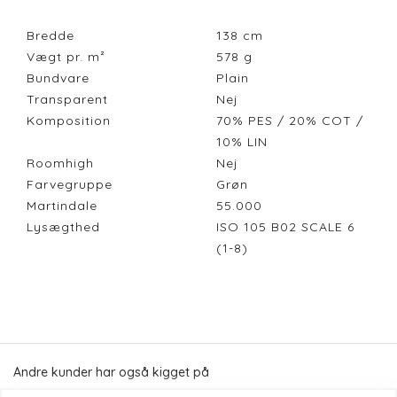
Bredde
138
cm
Vægt pr. m²
578
g
Bundvare
Plain
Transparent
Nej
Komposition
70% PES / 20% COT /
10% LIN
Roomhigh
Nej
Farvegruppe
Grøn
Martindale
55.000
Lysægthed
ISO 105 B02 SCALE 6
(1-8)
Andre kunder har også kigget på