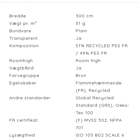
Bredde
300
cm
Vægt pr. m²
51
g
Bundvare
Plain
Transparent
Ja
Komposition
51% RECYCLED PES FR
/ 49% PES FR
Roomhigh
Room high
Vægtbånd
Ja
Farvegruppe
Brun
Egenskaber
Flammehæmmende
(FR), Recycled
Andre standarder
Global Recycled
Standard (GRS), Oeko-
Tex 100
FR certifikat
(F) MVSS 302, NFPA
701
Lysægthed
ISO 105 B02 SCALE 6