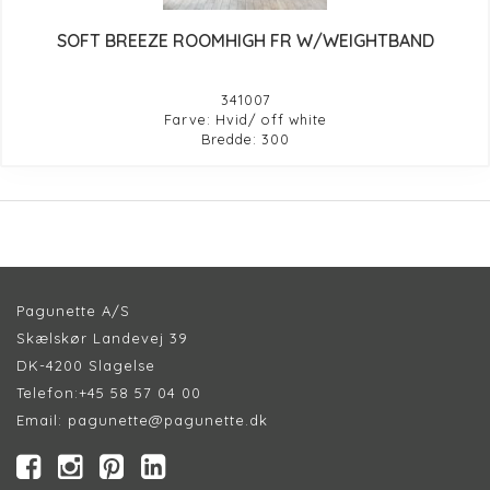
SOFT BREEZE ROOMHIGH FR W/WEIGHTBAND
341007
Farve: Hvid/ off white
Bredde: 300
Pagunette A/S
Skælskør Landevej 39
DK-4200 Slagelse
Telefon:
+45 58 57 04 00
Email:
pagunette@pagunette.dk