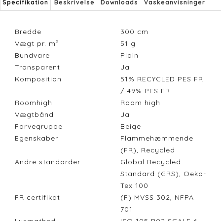
Specifikation
Beskrivelse
Downloads
Vaskeanvisninger
Bredde
300
cm
Vægt pr. m²
51
g
Bundvare
Plain
Transparent
Ja
Komposition
51% RECYCLED PES FR
/ 49% PES FR
Roomhigh
Room high
Vægtbånd
Ja
Farvegruppe
Beige
Egenskaber
Flammehæmmende
(FR), Recycled
Andre standarder
Global Recycled
Standard (GRS), Oeko-
Tex 100
FR certifikat
(F) MVSS 302, NFPA
701