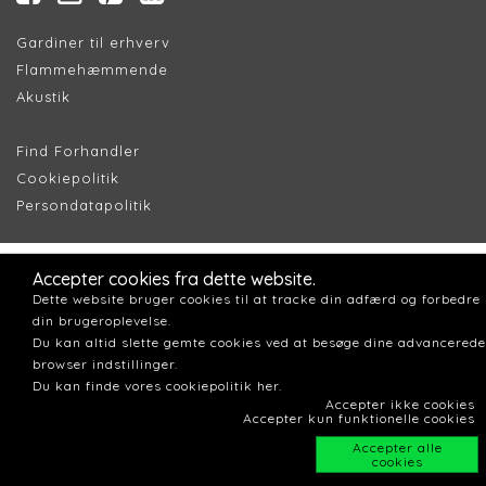
Gardiner til erhverv
Flammehæmmende
Akustik
Find Forhandler
Cookiepolitik
Persondatapolitik
Accepter cookies fra dette website.
Dette website bruger cookies til at tracke din adfærd og forbedre
din brugeroplevelse.
Du kan altid slette gemte cookies ved at besøge dine advancerede
browser indstillinger.
Du kan finde vores cookiepolitik her.
Accepter ikke cookies
Accepter kun funktionelle cookies
Accepter alle
cookies