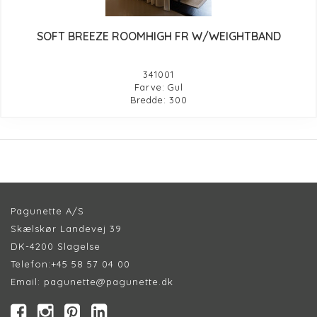
SOFT BREEZE ROOMHIGH FR W/WEIGHTBAND
341001
Farve: Gul
Bredde: 300
Pagunette A/S
Skælskør Landevej 39
DK-4200 Slagelse
Telefon:
+45 58 57 04 00
Email:
pagunette@pagunette.dk