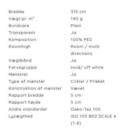
Bredde
315
cm
Vægt pr. m²
140
g
Bundvare
Plain
Transparent
Ja
Komposition
100% PES
Roomhigh
Room / multi
directions
Vægtbånd
Ja
Farvegruppe
Hvid/ off white
Mønstret
Ja
Type af mønster
Cirkler / Prikket
Konstruktion af mønster
Vævet
Rapport bredde
5
cm
Rapport højde
5
cm
Andre standarder
Oeko-Tex 100
Lysægthed
ISO 105 B02 SCALE 6
(1-8)