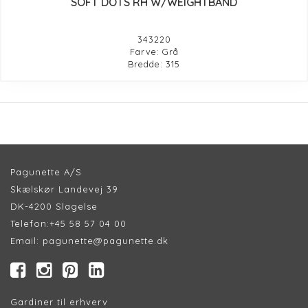
SOFT DOTS RH W/WEIGHTBAND
343220
Farve: Grå
Bredde: 315
Pagunette A/S
Skælskør Landevej 39
DK-4200 Slagelse
Telefon:
+45 58 57 04 00
Email:
pagunette@pagunette.dk
Gardiner til erhverv