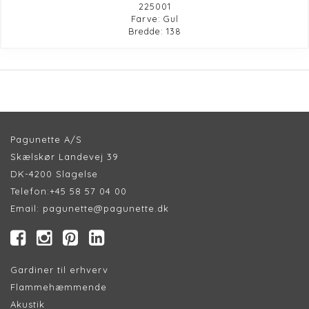
225001
Farve: Gul
Bredde: 138
Pagunette A/S
Skælskør Landevej 39
DK-4200 Slagelse
Telefon:
+45 58 57 04 00
Email:
pagunette@pagunette.dk
Gardiner til erhverv
Flammehæmmende
Akustik