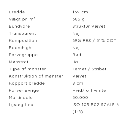
Bredde
139
cm
Vægt pr. m²
385
g
Bundvare
Struktur Vævet
Transparent
Nej
Komposition
69% PES / 31% COT
Roomhigh
Nej
Farvegruppe
Rød
Mønstret
Ja
Type af mønster
Ternet / Stribet
Konstruktion af mønster
Vævet
Rapport bredde
8
cm
Farver øvrige
Hvid/ off white
Martindale
30.000
Lysægthed
ISO 105 B02 SCALE 6
(1-8)