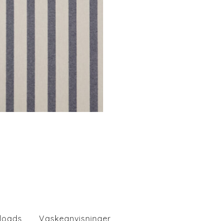
loads
Vaskeanvisninger