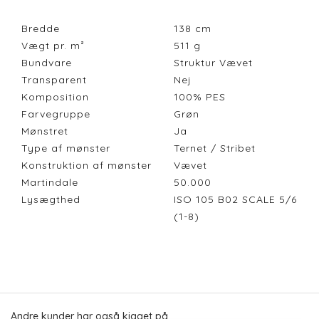
Bredde
138
cm
Vægt pr. m²
511
g
Bundvare
Struktur Vævet
Transparent
Nej
Komposition
100% PES
Farvegruppe
Grøn
Mønstret
Ja
Type af mønster
Ternet / Stribet
Konstruktion af mønster
Vævet
Martindale
50.000
Lysægthed
ISO 105 B02 SCALE 5/6
(1-8)
Andre kunder har også kigget på