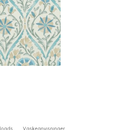
loads
Vaskeanvisninger