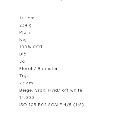
141
cm
234
g
Plain
Nej
100% COT
Blå
Ja
Floral / Blomster
Tryk
23
cm
Beige, Grøn, Hvid/ off white
14.000
ISO 105 B02 SCALE 4/5 (1-8)