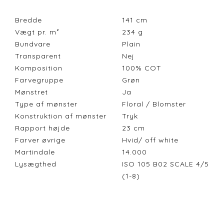
Bredde
141
cm
Vægt pr. m²
234
g
Bundvare
Plain
Transparent
Nej
Komposition
100% COT
Farvegruppe
Grøn
Mønstret
Ja
Type af mønster
Floral / Blomster
Konstruktion af mønster
Tryk
Rapport højde
23
cm
Farver øvrige
Hvid/ off white
Martindale
14.000
Lysægthed
ISO 105 B02 SCALE 4/5
(1-8)