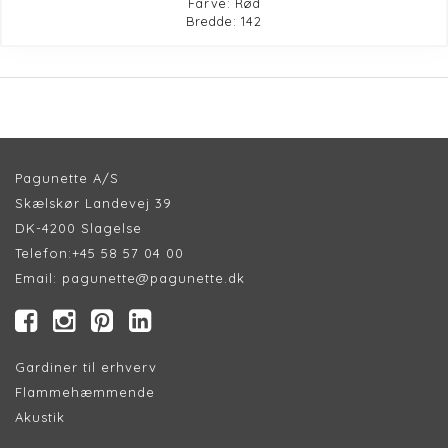
Farve: Rød
Bredde: 142
Pagunette A/S
Skælskør Landevej 39
DK-4200 Slagelse
Telefon:
+45 58 57 04 00
Email:
pagunette@pagunette.dk
Gardiner til erhverv
Flammehæmmende
Akustik