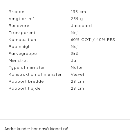
Bredde
135
cm
Vægt pr. m²
259
g
Bundvare
Jacquard
Transparent
Nej
Komposition
60% COT / 40% PES
Roomhigh
Nej
Farvegruppe
Grå
Mønstret
Ja
Type af mønster
Natur
Konstruktion af mønster
Vævet
Rapport bredde
28
cm
Rapport højde
28
cm
Andre kunder har også kigget på