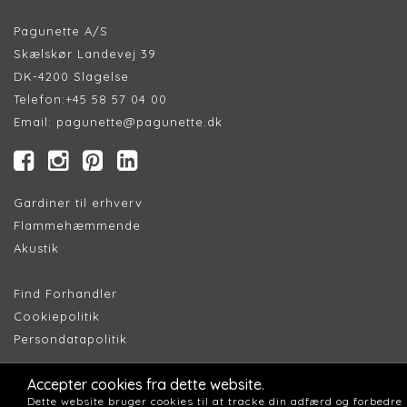
Pagunette A/S
Skælskør Landevej 39
DK-4200 Slagelse
Telefon:
+45 58 57 04 00
Email:
pagunette@pagunette.dk
Gardiner til erhverv
Flammehæmmende
Akustik
Find Forhandler
Cookiepolitik
Persondatapolitik
Accepter cookies fra dette website.
Dette website bruger cookies til at tracke din adfærd og forbedre