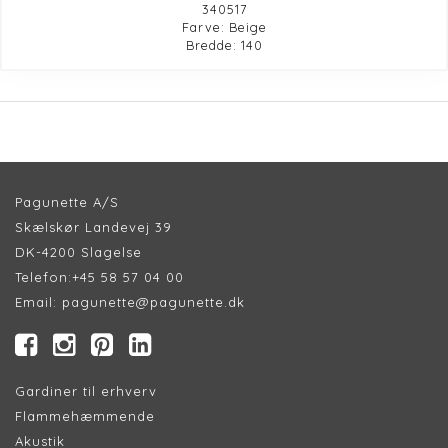
340517
Farve: Beige
Bredde: 140
Pagunette A/S
Skælskør Landevej 39
DK-4200 Slagelse
Telefon:
+45 58 57 04 00
Email:
pagunette@pagunette.dk
Gardiner til erhverv
Flammehæmmende
Akustik