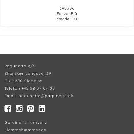
340306
Farve: Blå
Bredde: 140
Pagunette A/S
Skælskør Landevej 39
DK-4200 Slagelse
Telefon:
+45 58 57 04 00
Email:
pagunette@pagunette.dk
Gardiner til erhverv
Flammehæmmende